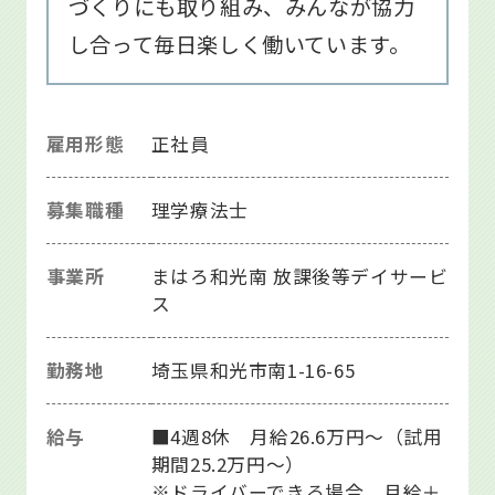
づくりにも取り組み、みんなが協力
し合って毎日楽しく働いています。
雇用形態
正社員
募集職種
理学療法士
事業所
まはろ和光南 放課後等デイサービ
ス
勤務地
埼玉県和光市南1-16-65
給与
■4週8休 月給26.6万円～（試用
期間25.2万円～）
※ドライバーできる場合 月給＋